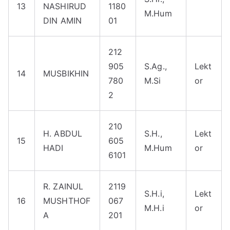
13
NASHIRUD
1180
M.Hum
DIN AMIN
01
212
905
S.Ag.,
Lekt
14
MUSBIKHIN
780
M.Si
or
2
210
H. ABDUL
S.H.,
Lekt
15
605
HADI
M.Hum
or
6101
R. ZAINUL
2119
S.H.i,
Lekt
16
MUSHTHOF
067
M.H.i
or
A
201