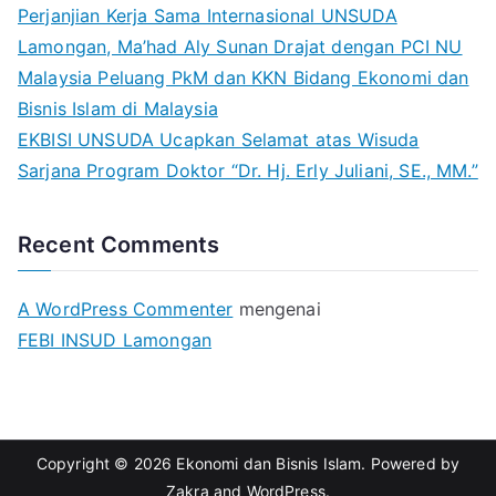
Perjanjian Kerja Sama Internasional UNSUDA
Lamongan, Ma’had Aly Sunan Drajat dengan PCI NU
Malaysia Peluang PkM dan KKN Bidang Ekonomi dan
Bisnis Islam di Malaysia
EKBISI UNSUDA Ucapkan Selamat atas Wisuda
Sarjana Program Doktor “Dr. Hj. Erly Juliani, SE., MM.”
Recent Comments
A WordPress Commenter
mengenai
FEBI INSUD Lamongan
Copyright © 2026
Ekonomi dan Bisnis Islam
. Powered by
Zakra
and
WordPress
.