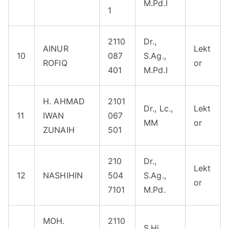
M.Pd.I
1
2110
Dr.,
AINUR
Lekt
10
087
S.Ag.,
ROFIQ
or
401
M.Pd.I
H. AHMAD
2101
Dr., Lc.,
Lekt
11
IWAN
067
MM
or
ZUNAIH
501
210
Dr.,
Lekt
12
NASHIHIN
504
S.Ag.,
or
7101
M.Pd.
MOH.
2110
S.Hi.,