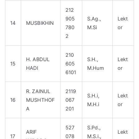
212
905
S.Ag.,
Lekt
14
MUSBIKHIN
780
M.Si
or
2
210
H. ABDUL
S.H.,
Lekt
15
605
HADI
M.Hum
or
6101
R. ZAINUL
2119
S.H.i,
Lekt
16
MUSHTHOF
067
M.H.i
or
A
201
527
S.Pd.,
ARIF
Lekt
17
078
M.S.i.,