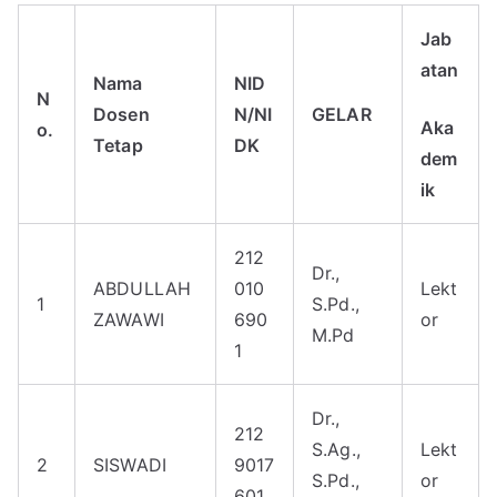
Jab
atan
Nama
NID
N
Dosen
N/NI
GELAR
Aka
o.
Tetap
DK
dem
ik
212
Dr.,
ABDULLAH
010
Lekt
1
S.Pd.,
ZAWAWI
690
or
M.Pd
1
Dr.,
212
S.Ag.,
Lekt
2
SISWADI
9017
S.Pd.,
or
601