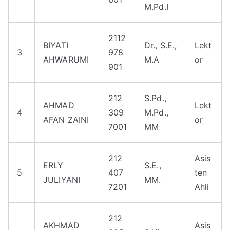
M.Pd.I
2112
BIYATI
Dr., S.E.,
Lekt
3
978
AHWARUMI
M.A
or
901
212
S.Pd.,
AHMAD
Lekt
4
309
M.Pd.,
AFAN ZAINI
or
7001
MM
212
Asis
ERLY
S.E.,
5
407
ten
JULIYANI
MM.
7201
Ahli
212
AKHMAD
Asis