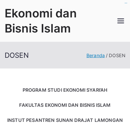
Loncat
slot gacor 4d
slot gacor 4d
slot thailand
slot thailand
slot thailand
toto macau
slot gacor
slot gacor
toto slot
slot qris
toto slot
Ekonomi dan
ke
konten
Bisnis Islam
DOSEN
Beranda
DOSEN
PROGRAM STUDI EKONOMI SYARI’AH
FAKULTAS EKONOMI DAN BISNIS ISLAM
INSTUT PESANTREN SUNAN DRAJAT LAMONGAN