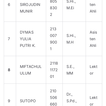
805
S.Hi.,
6
SIROJUDIN
ten
830
M.Ei
MUNIR
Ahli
2
213
DYMAS
Asis
007
S.Hi.,
7
YULIA
ten
900
M.H
PUTRI K.
Ahli
1
2118
MIFTACHUL
S.E.,
Lekt
8
1172
ULUM
MM
or
01
210
Dr.,
506
Lekt
9
SUTOPO
S.Pd.,
660
or