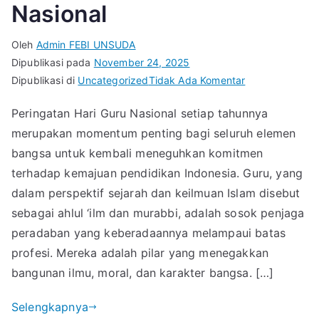
Nasional
Oleh
Admin FEBI UNSUDA
Dipublikasi pada
November 24, 2025
pada
Dipublikasi di
Uncategorized
Tidak Ada Komentar
Refleksi
Peringatan Hari Guru Nasional setiap tahunnya
Keilmuan
merupakan momentum penting bagi seluruh elemen
dan
Spirit
bangsa untuk kembali meneguhkan komitmen
Pengabdian
terhadap kemajuan pendidikan Indonesia. Guru, yang
dalam
dalam perspektif sejarah dan keilmuan Islam disebut
Peringatan
sebagai ahlul ‘ilm dan murabbi, adalah sosok penjaga
Hari
peradaban yang keberadaannya melampaui batas
Guru
profesi. Mereka adalah pilar yang menegakkan
Nasional
bangunan ilmu, moral, dan karakter bangsa. […]
Selengkapnya